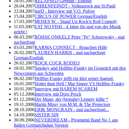
18.05.2007
RELAPSED German / English
26.04.2007
OHRENFEINDT - Vollgasrock aus St.Pauli
22.04.2007
gurD - Interview mit V.O. Pulver
15.04.2007
CIRCUS OF POWER German/English
17.03.2007
MOSES W. - Stand Up Rock'n Roll Comedy
11.03.2007
EAT NO FISH - 4 Jahre für und von der Musik
gelebt !
06.03.2007
BÖHSE ONKELZ Peter "Pe" Schorowsky - mal
nachgefragt
03.03.2007
KARMA CONNECT - Brauchen Hilfe
26.02.2007
LAUREN HARRIS - mal nachgefragt
German/English
26.02.2007
ROCK COCK RODEO
18.02.2007
Smokey und Hellfire-Franky im Gespräch mit den
Newcomern aus Schweden
06.02.2007
Hellfire-Franky trifft ein Idol seiner Jugend.
16.01.2007
Hotter than Hell ! Mat Sinner VS Hellfire-Franky
10.01.2007
Interview mit HAREM SCAREM
05.12.2006
Interview mit Doro Pesch
01.12.2006
Der Mann, der (beinahe) Lemmy killte *
19.11.2006
Martin Missy von M.M. & The Protectors
28.10.2006
ERIK MONGRAIN - mal nachgefragt...
14.10.2006
SISTER SIN
30.09.2006
NEVERDREAM - Progmetal Band No 1 aus
Italien German/Italian Version