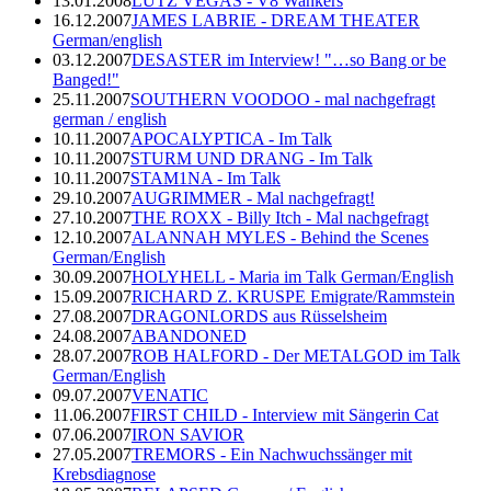
13.01.2008
LUTZ VEGAS - V8 Wankers
16.12.2007
JAMES LABRIE - DREAM THEATER
German/english
03.12.2007
DESASTER im Interview! "…so Bang or be
Banged!"
25.11.2007
SOUTHERN VOODOO - mal nachgefragt
german / english
10.11.2007
APOCALYPTICA - Im Talk
10.11.2007
STURM UND DRANG - Im Talk
10.11.2007
STAM1NA - Im Talk
29.10.2007
AUGRIMMER - Mal nachgefragt!
27.10.2007
THE ROXX - Billy Itch - Mal nachgefragt
12.10.2007
ALANNAH MYLES - Behind the Scenes
German/English
30.09.2007
HOLYHELL - Maria im Talk German/English
15.09.2007
RICHARD Z. KRUSPE Emigrate/Rammstein
27.08.2007
DRAGONLORDS aus Rüsselsheim
24.08.2007
ABANDONED
28.07.2007
ROB HALFORD - Der METALGOD im Talk
German/English
09.07.2007
VENATIC
11.06.2007
FIRST CHILD - Interview mit Sängerin Cat
07.06.2007
IRON SAVIOR
27.05.2007
TREMORS - Ein Nachwuchssänger mit
Krebsdiagnose