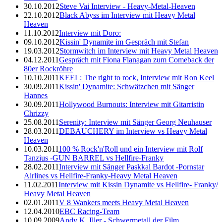
30.10.2012
Steve Vai Interview - Heavy-Metal-Heaven
22.10.2012
Black Abyss im Interview mit Heavy Metal
Heaven
11.10.2012
Interview mit Doro:
09.10.2012
Kissin' Dynamite im Gespräch mit Stefan
19.03.2012
Stormwitch im Interview mit Heavy Metal Heaven
04.12.2011
Gespräch mit Fiona Flanagan zum Comeback der
80er Rockröhre
10.10.2011
KEEL: The right to rock, Interview mit Ron Keel
30.09.2011
Kissin' Dynamite: Schwätzchen mit Sänger
Hannes
30.09.2011
Hollywood Burnouts: Interview mit Gitarristin
Chrizzy
25.08.2011
Serenity: Interview mit Sänger Georg Neuhauser
28.03.2011
DEBAUCHERY im Interview vs Heavy Metal
Heaven
10.03.2011
100 % Rock'n'Roll und ein Interview mit Rolf
Tanzius -GUN BARREL vs Hellfire-Franky
28.02.2011
Interview mit Sänger Paskkal Bardot -Pornstar
Airlines vs Hellfire-Franky-Heavy Metal Heaven
11.02.2011
Interview mit Kissin Dynamite vs Hellfire- Franky/
Heavy Metal Heaven
02.01.2011
V 8 Wankers meets Heavy Metal Heaven
12.04.2010
EBC Racing-Team
10.09.2009
Andy K. Iller - Schwermetall der Film