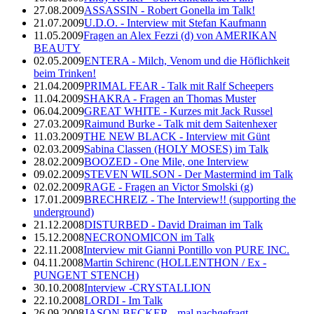
27.08.2009
ASSASSIN - Robert Gonella im Talk!
21.07.2009
U.D.O. - Interview mit Stefan Kaufmann
11.05.2009
Fragen an Alex Fezzi (d) von AMERIKAN
BEAUTY
02.05.2009
ENTERA - Milch, Venom und die Höflichkeit
beim Trinken!
21.04.2009
PRIMAL FEAR - Talk mit Ralf Scheepers
11.04.2009
SHAKRA - Fragen an Thomas Muster
06.04.2009
GREAT WHITE - Kurzes mit Jack Russel
27.03.2009
Raimund Burke - Talk mit dem Saitenhexer
11.03.2009
THE NEW BLACK - Interview mit Günt
02.03.2009
Sabina Classen (HOLY MOSES) im Talk
28.02.2009
BOOZED - One Mile, one Interview
09.02.2009
STEVEN WILSON - Der Mastermind im Talk
02.02.2009
RAGE - Fragen an Victor Smolski (g)
17.01.2009
BRECHREIZ - The Interview!! (supporting the
underground)
21.12.2008
DISTURBED - David Draiman im Talk
15.12.2008
NECRONOMICON im Talk
22.11.2008
Interview mit Gianni Pontillo von PURE INC.
04.11.2008
Martin Schirenc (HOLLENTHON / Ex -
PUNGENT STENCH)
30.10.2008
Interview -CRYSTALLION
22.10.2008
LORDI - Im Talk
26.09.2008
JASON BECKER - mal nachgefragt