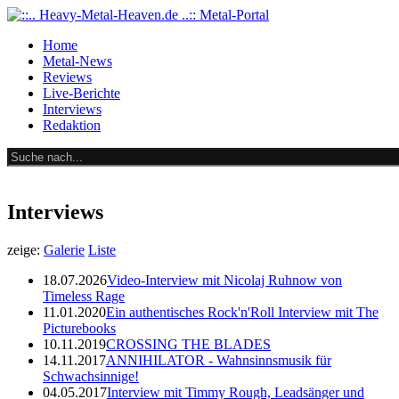
Home
Metal-News
Reviews
Live-Berichte
Interviews
Redaktion
Interviews
zeige:
Galerie
Liste
18.07.2026
Video-Interview mit Nicolaj Ruhnow von
Timeless Rage
11.01.2020
Ein authentisches Rock'n'Roll Interview mit The
Picturebooks
10.11.2019
CROSSING THE BLADES
14.11.2017
ANNIHILATOR - Wahnsinnsmusik für
Schwachsinnige!
04.05.2017
Interview mit Timmy Rough, Leadsänger und