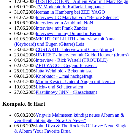
17.09.2006
DESTRUCTION - Auf ein Wort mit Marc Reign
08.09.2006
TV Moderatorin Raffaela Jungbauer
31.07.2006
Iceman in Hamburg bei ZED YAGO
01.07.2006
Interview J C Marchal von "Before Silence"
18.06.2006
Interview vom Azubi mit NoN
17.06.2006
Interview mit Frank Zander
08.05.2006
Interview: Jimmy Durand in Berlin
01.05.2006
MIGHT OF LILITH - Interview mit Anna
(Keyboard) und Eugen (Gitarre) Leis
23.04.2006
CUSTARD - Interview mit Chris (drums)
23.04.2006
UNREST - Interview mit Guido Hettwer (drums)
04.04.2006
Interview - Rick Wartell (TROUBLE)
02.02.2006
ZED YAGO - Gegenoffensive...
25.01.2006
Jutta Weinhold - Bekenntnisse
09.01.2006
Knorkator - ...mal nachgefragt
02.01.2006
Martin Kesici - Unter 4 Augen mit Iceman
10.03.2005
Licht- und Schattensaiten
27.02.2005
Plastilinovy JiNN - (Kasachstan)
Kompakt & Hart
05.08.2026
Yngwie Malmsteen kündigt neues Album an &
veröffentlicht Single "Now Or Never"
05.08.2026
John Diva & The Rockets Of Love: Neue Single
& Album 'Your Favorite Drug'