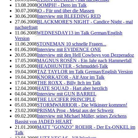
13.08.2008
OOMPH! - Dero im Talk
30.07.2008
iO - Für und über die Massen
30.06.2008
Interview mit BLEEDING RED
27.06.2008
BLACKMORE'S NIGHT - Candice Night - mal
nachgefragt
11.06.2008
WEDNESDAY13 im Talk German/English
Version
11.06.2008
STONEMAN 10 schnelle Fragen...
01.06.2008
Interview mit EVIDENCE ONE
20.05.2008
Interview mit den Hell Cowboys von Dezperadoz
17.05.2008
MAGNUS ROSÈN - Ein Jahr nach Hammerfall
16.05.2008
HEADHUNTER - Schmuddel-Talk
19.04.2008
TAZ TAYLOR im Talk German/English Version
19.04.2008
KNORKATOR - Alf Ator im Talk
17.04.2008
THE ROXX - Billy Itch im Talk
12.04.2008
HATE SQUAD - Hart aber herzlich
04.04.2008
Interview mit GUN BARREL
01.04.2008
THE LUCIFER PRINCIPLE
05.03.2008
STORMWARRIOR - Die Wikinger kommen!
23.02.2008
PRISMA Prog - Metal aus der Schweiz
09.02.2008
Interview mit Michael Müller, seines Zeichens
Bassist von JADED HEART
21.01.2008
MATT "GONZO" ROEHR - Der Ex-ONKEL im
Talk