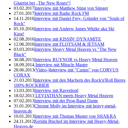
Gitarrist bei „The New Roses“!
03.02.2017
Interview mit Matthew Sting von Stinger
27.01.2017
Interview mit Radio Rock FM
14.11.2016
Interview mit Daniel Frey- Gründer von "Souls of
Rock"
05.10.2016
Interview mit Andrew James Witzke aka Ski
King!
02.08.2016
Interview mit KISSIN' DYNAMITE
12.06.2016
Interview mit FLOTSAM & JETSAM
03.03.2016
Interview Heavy Metal Heaven vs "The New
Black"
30.08.2015
Interview RUYNOR vs Heavy Metal Heaven
18.09.2014
Interview mit Miracle Master
28.06.2013
(Video-)Interview mit "Castus" von CORVUS
CORAX
21.03.2013
Interview mit den Machern des Rock'n'Roll Bieres
100% ROCKBIER
13.03.2013
Interview mit Ravenlord
18.02.2013
LEVIATHAN meets Heavy Metal Heaven
07.02.2013
Interview mit der Prog-Band Dante
31.01.2013
Chrome Molly im Interview mit heavy-metal-
heaven.de
10.01.2013
Interview mit Thomas Muster von SHAKRA
24.11.2012
Kerstin Bischof im Interview mit Heavy-Metal-
Heaven.de