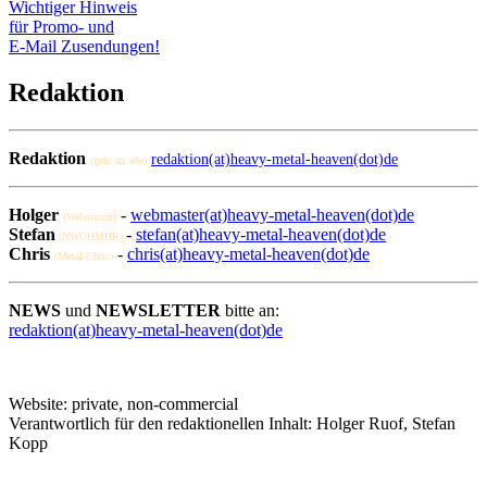
Wichtiger Hinweis
für Promo- und
E-Mail Zusendungen!
Redaktion
Redaktion
redaktion(at)heavy-metal-heaven(dot)de
(geht an alle)
Holger
-
webmaster(at)heavy-metal-heaven(dot)de
(Webmaster)
Stefan
-
stefan(at)heavy-metal-heaven(dot)de
(NWOHMHR)
Chris
-
chris(at)heavy-metal-heaven(dot)de
(Metal-Chris)
NEWS
und
NEWSLETTER
bitte an:
redaktion(at)heavy-metal-heaven(dot)de
Website: private, non-commercial
Verantwortlich für den redaktionellen Inhalt: Holger Ruof, Stefan
Kopp