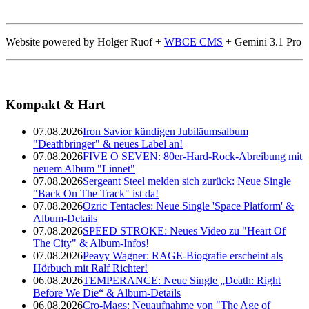
Website powered by Holger Ruof +
WBCE CMS
+ Gemini 3.1 Pro
Kompakt & Hart
07.08.2026
Iron Savior kündigen Jubiläumsalbum
"Deathbringer" & neues Label an!
07.08.2026
FIVE O SEVEN: 80er-Hard-Rock-Abreibung mit
neuem Album "Linnet"
07.08.2026
Sergeant Steel melden sich zurück: Neue Single
"Back On The Track" ist da!
07.08.2026
Ozric Tentacles: Neue Single 'Space Platform' &
Album-Details
07.08.2026
SPEED STROKE: Neues Video zu "Heart Of
The City" & Album-Infos!
07.08.2026
Peavy Wagner: RAGE-Biografie erscheint als
Hörbuch mit Ralf Richter!
06.08.2026
TEMPERANCE: Neue Single „Death: Right
Before We Die“ & Album-Details
06.08.2026
Cro-Mags: Neuaufnahme von "The Age of