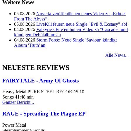
Weitere News
05.08.2026
Noveria veröffentlichen neues Video zu „Echoes
From The Abyss“
05.08.2026
LiveKill feuern neue Single "Evil & Ecstasy" ab!
04.08.2026
Valkyrie's Fire enthüllen Video zu "Cascade" und
kündigen Debütalbum an
04.08.2026
Storm Force: Neue Single 'Saviour' kündigt
Album 'Truth' an
Alle News...
NEUESTE REVIEWS
FAIRYTALE - Army Of Ghosts
Heavy Metal
PURE STEEL RECORDS 10
Songs 41:48 min
Ganzer Bericht...
RAGE - Spreading The Plague EP
Power Metal
Steamhammer 6 Songs